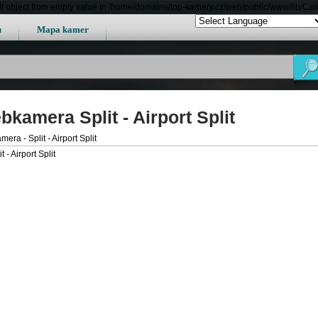
lt object from empty value in /home/domains/top-kamery.cz/web/public/www/lib/Ca
u
Mapa kamer
kamera Split - Airport Split
era - Split - Airport Split