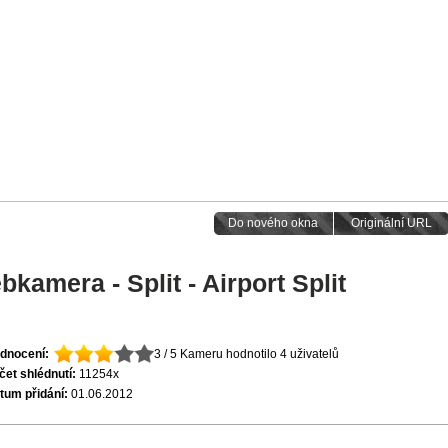
Do nového okna
Originální URL
kamera - Split - Airport Split
dnocení:
3 / 5
Kameru hodnotilo 4 uživatelů
čet shlédnutí:
11254x
tum přidání:
01.06.2012