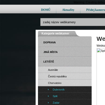
Warning: Creating defau
DOMŮ
Aktuality
Přidej kamer
Kategorie webkamer
Web
DOPRAVA
Webkam
JINÁ MÍSTA
LETIŠTĚ
Austrálie
Česká republika
Chorvatsko
Dubrovník
Split
Zadar