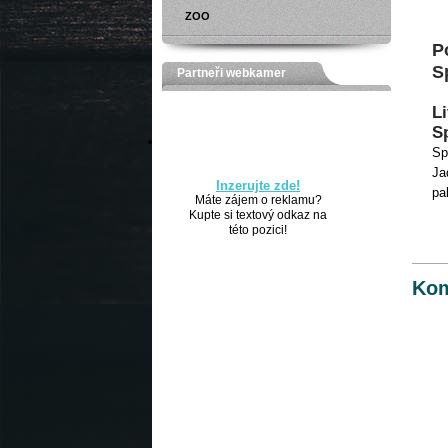
ZOO
P
Sp
Partneři webkamer
Li
S
S
Ja
Inzerujte zde!
pa
Máte zájem o reklamu?
Kupte si textový odkaz na
této pozici!
Kom