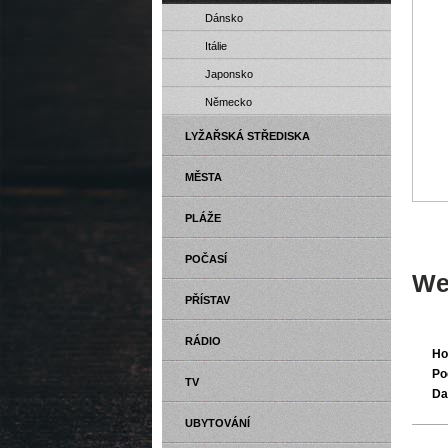
Dánsko
Itálie
Japonsko
Německo
LYŽAŘSKÁ STŘEDISKA
MĚSTA
PLÁŽE
POČASÍ
Web
PŘÍSTAV
RÁDIO
Ho
Po
TV
Da
UBYTOVÁNÍ