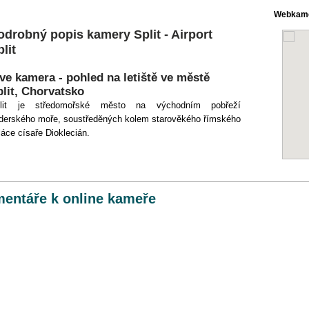
Webkame
odrobný popis kamery Split - Airport
lit
ve kamera - pohled na letiště ve městě
plit, Chorvatsko
plit
je
středomořské
město na
východním pobřeží
derského
moře,
soustředěných kolem
starověkého římského
láce
císaře
Dioklecián.
entáře k online kameře