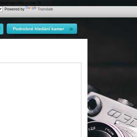
meraPager.php on line 76
Powered by
Translate
Podrobné hledání kamer