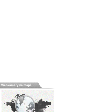
Webkamery na mapě