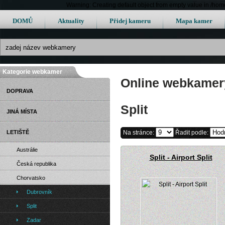
Warning: Creating default object from empty value in /h
DOMŮ
Aktuality
Přidej kameru
Mapa kamer
Kategorie webkamer
Online webkamery 
DOPRAVA
Split
JINÁ MÍSTA
LETIŠTĚ
Na stránce:
Řadit podle:
Austrálie
Split - Airport Split
Česká republika
Chorvatsko
Dubrovník
Split
Zadar