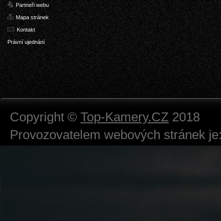
Partneři webu
Mapa stránek
Kontakt
Právní ujednání
Copyright ©
Top-Kamery.CZ
2018
Provozovatelem webových stránek je:
724 111 234
Právnická osoba podnikající dle obc
Městský soud v Praze spisová značk
Sídlem: Zbraslavská 55/5a, Praha 5 -