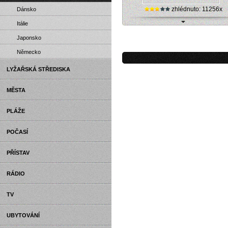
zhlédnuto: 11256x
Dánsko
Itálie
Webkamera - Split - Airport Split
Japonsko
Německo
LYŽAŘSKÁ STŘEDISKA
MĚSTA
PLÁŽE
POČASÍ
PŘÍSTAV
RÁDIO
TV
UBYTOVÁNÍ