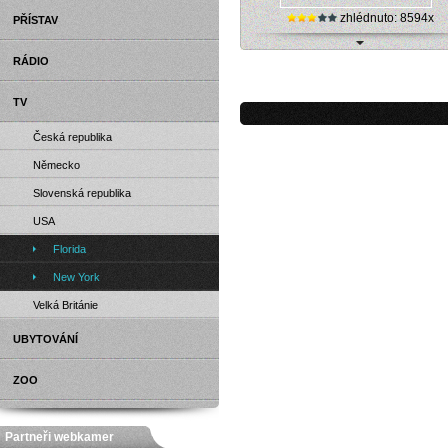
zhlédnuto: 8594x
PŘÍSTAV
vesmírná NASA TV živě
RÁDIO
TV
Česká republika
Německo
Slovenská republika
USA
Florida
New York
Velká Británie
UBYTOVÁNÍ
ZOO
Partneři webkamer