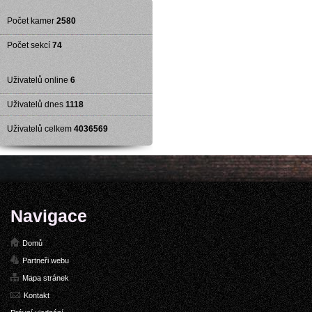
Počet kamer
2580
Počet sekcí
74
Uživatelů online
6
Uživatelů dnes
1118
Uživatelů celkem
4036569
Navigace
Domů
Partneři webu
Mapa stránek
Kontakt