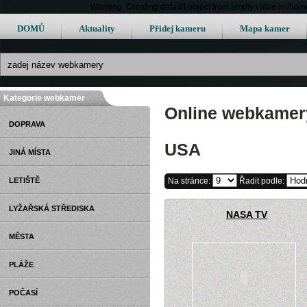
Warning: Creating default object from empty value in /h
DOMŮ
Aktuality
Přidej kameru
Mapa kamer
Kategorie webkamer
Online webkamery
DOPRAVA
USA
JINÁ MÍSTA
LETIŠTĚ
Na stránce:
Řadit podle:
LYŽAŘSKÁ STŘEDISKA
NASA TV
MĚSTA
PLÁŽE
POČASÍ