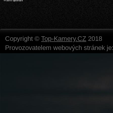
Právní ujednání
Copyright ©
Top-Kamery.CZ
2018
Provozovatelem webových stránek je:
724 111 234
Právnická osoba podnikající dle obc
Městský soud v Praze spisová značk
Sídlem: Zbraslavská 55/5a, Praha 5 -