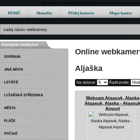
Warning: Creating default object from empty value in /h
DOMŮ
Aktuality
Přidej kameru
Mapa kamer
Kategorie webkamer
Online webkamery
DOPRAVA
Aljaška
JINÁ MÍSTA
LETIŠTĚ
Na stránce:
Řadit podle:
LYŽAŘSKÁ STŘEDISKA
Webcam Atqasuk, Alaska
Atqasuk, Alaska - Atqasu
MĚSTA
Airport
PLÁŽE
POČASÍ