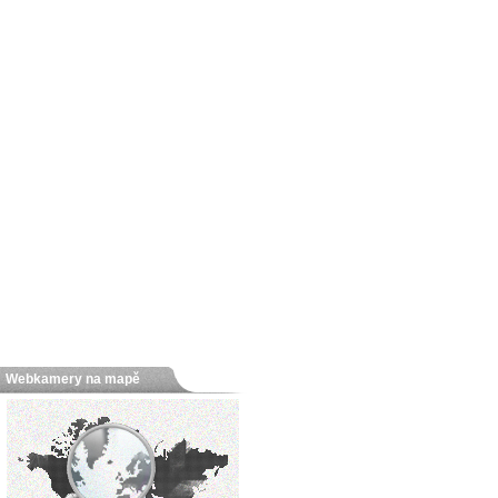
Webkamery na mapě