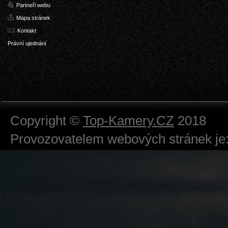
Partneři webu
Mapa stránek
Kontakt
Právní ujednání
Copyright ©
Top-Kamery.CZ
2018
Provozovatelem webových stránek je:
724 111 234
Právnická osoba podnikající dle obc
Městský soud v Praze spisová značk
Sídlem: Zbraslavská 55/5a, Praha 5 -