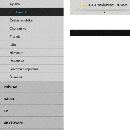
Aljaška
zhlédnuto: 10745x
Atqasuk
Aljaška, Atqasuk - letiště (webová ka
Česká republika
Chorvatsko
Francie
Itálie
Německo
Rakousko
Slovenská republika
Španělsko
PŘÍSTAV
RÁDIO
TV
UBYTOVÁNÍ