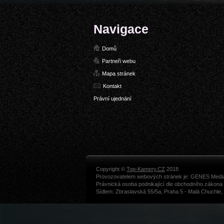
Navigace
Domů
Partneři webu
Mapa stránek
Kontakt
Právní ujednání
Copyright ©
Top-Kamery.CZ
2018
Provozovatelem webových stránek je: GENES Media s
Právnická osoba podnikající dle obchodního zákon
Sídlem: Zbraslavská 55/5a, Praha 5 - Malá Chuchle,