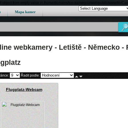
lt object from empty value in /home/domains/top-kamery.cz/web/public/www/lib/Ca
u
Mapa kamer
line webkamery - Letiště - Německo - 
ugplatz
ránce:
Řadit podle:
Flugplatz-Webcam