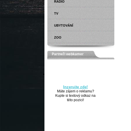
RÁDIO
TV
UBYTOVÁNÍ
ZOO
Partneři webkamer
Inzerujte zde!
Máte zájem o reklamu?
Kupte si textový odkaz na
této pozici!