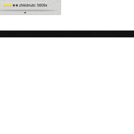
zhlédnuto: 5609x
ecko, Flugplatz - sportovní letiště
(webkamera)