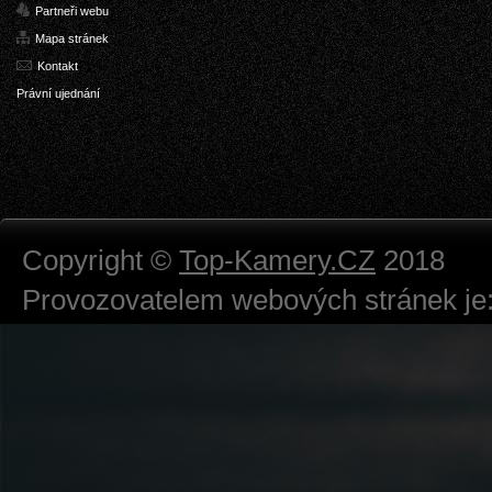
Partneři webu
Mapa stránek
Kontakt
Právní ujednání
Copyright ©
Top-Kamery.CZ
2018
Provozovatelem webových stránek je:
724 111 234
Právnická osoba podnikající dle obc
Městský soud v Praze spisová značk
Sídlem: Zbraslavská 55/5a, Praha 5 -