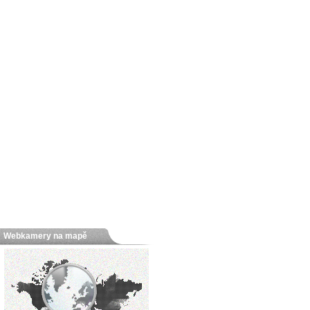
Webkamery na mapě