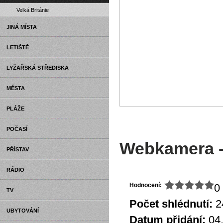
Velká Británie
JINÁ MÍSTA
LETIŠTĚ
LYŽAŘSKÁ STŘEDISKA
MĚSTA
PLÁŽE
POČASÍ
Webkamera - 
PŘÍSTAV
RÁDIO
Hodnocení:
0 
TV
Počet shlédnutí:
2
UBYTOVÁNÍ
Datum přidání:
04