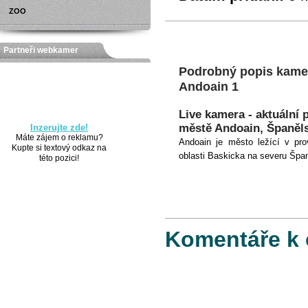
ZOO
Partneři webkamer
Podrobný popis kamer
Andoain 1
Live kamera - aktuální 
městě Andoain, Španěl
Inzerujte zde!
Máte zájem o reklamu?
Andoain
je
město ležící
v prov
Kupte si textový odkaz na
oblasti
Baskicka
na severu
Špan
této pozici!
Komentáře k 