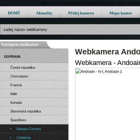
Warning: Creating default object from empty value in /h
DOMŮ
Aktuality
Přidej kameru
Mapa kamer
Kategorie webkamer
Webkamera Andoai
DOPRAVA
Webkamera - Andoain 
Česká republika
Chorvatsko
Francie
Itálie
Kanada
Slovenská republika
Španělsko
Basque Country
Catalonia