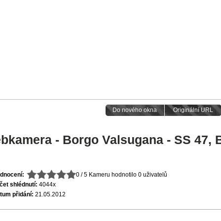
Do nového okna
Originální URL
bkamera - Borgo Valsugana - SS 47, 
dnocení:
0 / 5
Kameru hodnotilo 0 uživatelů
čet shlédnutí:
4044x
tum přidání:
21.05.2012