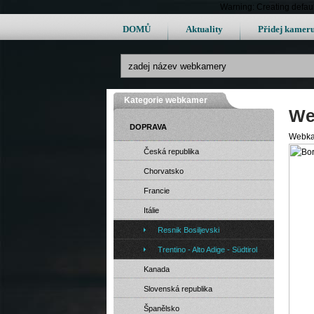
Warning: Creating defau
DOMŮ
Aktuality
Přidej kamer
Kategorie webkamer
We
DOPRAVA
Webka
Česká republika
Chorvatsko
Francie
Itálie
Resnik Bosiljevski
Trentino - Alto Adige - Südtirol
Kanada
Slovenská republika
Španělsko