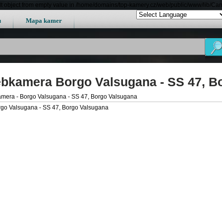
lt object from empty value in /home/domains/top-kamery.cz/web/public/www/lib/Ca
u
Mapa kamer
bkamera Borgo Valsugana - SS 47, B
mera - Borgo Valsugana - SS 47, Borgo Valsugana