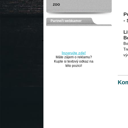
ZOO
P
-
Partneři webkamer
L
Bo
Bo
Tr
Inzerujte zde!
vý
Máte zájem o reklamu?
Kupte si textový odkaz na
této pozici!
Kom