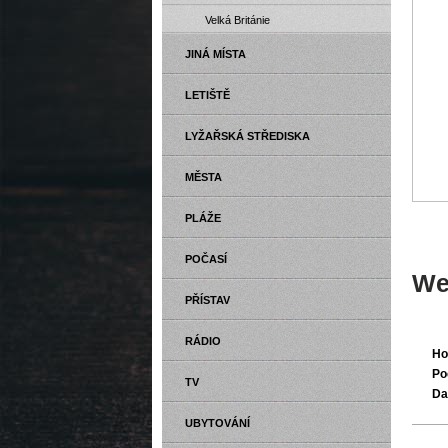
Velká Británie
JINÁ MÍSTA
LETIŠTĚ
LYŽAŘSKÁ STŘEDISKA
MĚSTA
PLÁŽE
POČASÍ
We
PŘÍSTAV
RÁDIO
Ho
Po
TV
Da
UBYTOVÁNÍ