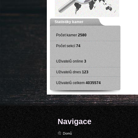
Statistiky kamer
Počet kamer
2580
Počet sekcí
74
Uživatelů online
3
Uživatelů dnes
123
Uživatelů celkem
4035574
Navigace
Domů