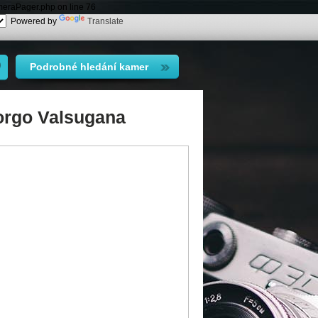
meraPager.php on line 76
Powered by
Translate
Podrobné hledání kamer
orgo Valsugana