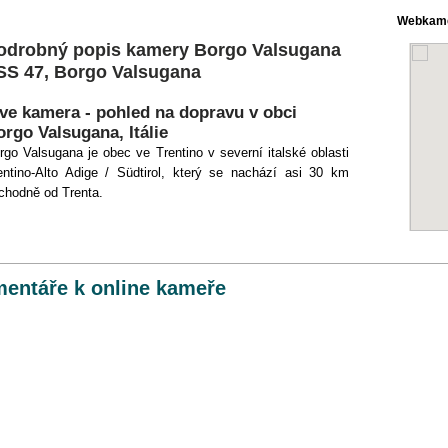
Webkame
odrobný popis kamery Borgo Valsugana
 SS 47, Borgo Valsugana
ive kamera - pohled na dopravu v obci
rgo Valsugana, Itálie
rgo
Valsugana
je
obec
ve
Trentino
v severní
italské oblasti
entino-
Alto Adige
/
Südtirol
, který se nachází
asi 30
km
chodně od
Trenta.
entáře k online kameře