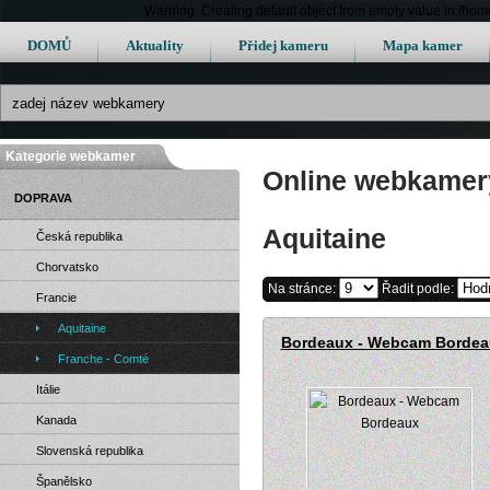
Warning: Creating default object from empty value in /h
DOMŮ
Aktuality
Přidej kameru
Mapa kamer
Kategorie webkamer
Online webkamery 
DOPRAVA
Aquitaine
Česká republika
Chorvatsko
Na stránce:
Řadit podle:
Francie
Aquitaine
Bordeaux - Webcam Bordea
Franche - Comté
Itálie
Kanada
Slovenská republika
Španělsko