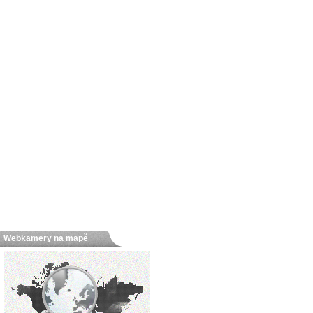
Webkamery na mapě