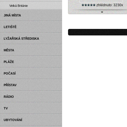
zhlédnuto: 3230x
Velká Británie
JINÁ MÍSTA
Webkamera - Bordeaux - Webca
Bordeaux
LETIŠTĚ
LYŽAŘSKÁ STŘEDISKA
MĚSTA
PLÁŽE
POČASÍ
PŘÍSTAV
RÁDIO
TV
UBYTOVÁNÍ