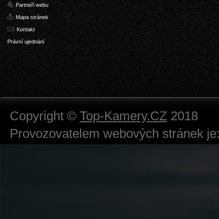
Partneři webu
Mapa stránek
Kontakt
Právní ujednání
Copyright ©
Top-Kamery.CZ
2018
Provozovatelem webových stránek je:
724 111 234
Právnická osoba podnikající dle obc
Městský soud v Praze spisová značk
Sídlem: Zbraslavská 55/5a, Praha 5 -