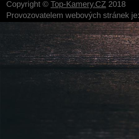
Copyright ©
Top-Kamery.CZ
2018
Provozovatelem webových stránek je:
724 111 234
Právnická osoba podnikající dle obc
Městský soud v Praze spisová značk
Sídlem: Zbraslavská 55/5a, Praha 5 -