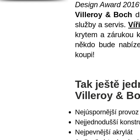
Design Award 2016
Villeroy
& Boch
db
služby a servis.
Víř
krytem a zárukou k
někdo bude nabízet
koupi!
Tak ještě jed
Villeroy & B
Nejúspornější provoz
Nejjednodušší konstr
Nejpevnější akrylát