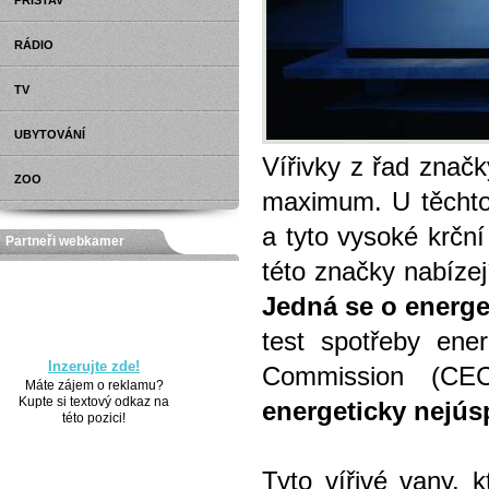
PŘÍSTAV
RÁDIO
TV
UBYTOVÁNÍ
Vířivky z řad znač
ZOO
maximum. U těchto 
a tyto vysoké krční
Partneři webkamer
této značky nabízej
Jedná se o energ
test spotřeby ener
Inzerujte zde!
Commission (CEC
Máte zájem o reklamu?
Kupte si textový odkaz na
energeticky nejúsp
této pozici!
Tyto vířivé vany, k