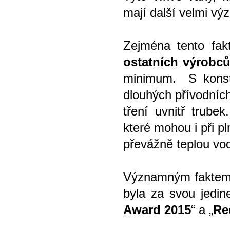
mají další velmi v
Zejména tento fa
ostatních výrobců
minimum. S konstr
dlouhých přívodních
tření uvnitř trub
které mohou i při 
převážně teplou vod
Významným faktem 
byla za svou jedi
Award 2015
“ a „
Re