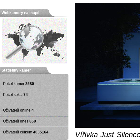
Webkamery na mapě
Statistiky kamer
Počet kamer
2580
Počet sekcí
74
Uživatelů online
4
Uživatelů dnes
868
Uživatelů celkem
4035164
Vířivka Just Silen