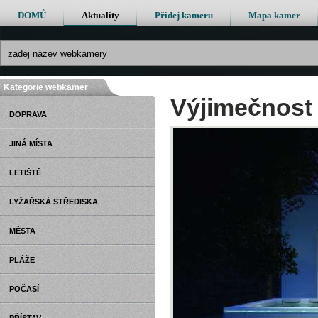
DOMŮ
Aktuality
Přidej kameru
Mapa kamer
Kategorie webkamer
Výjimečnost 
DOPRAVA
JINÁ MÍSTA
LETIŠTĚ
LYŽAŘSKÁ STŘEDISKA
MĚSTA
PLÁŽE
POČASÍ