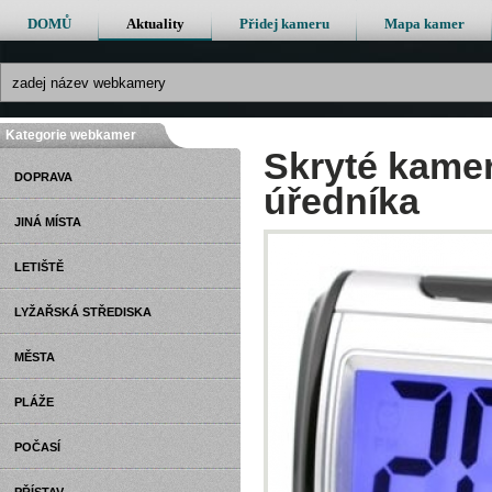
DOMŮ
Aktuality
Přidej kameru
Mapa kamer
Kategorie webkamer
Skryté kamer
DOPRAVA
úředníka
JINÁ MÍSTA
LETIŠTĚ
LYŽAŘSKÁ STŘEDISKA
MĚSTA
PLÁŽE
POČASÍ