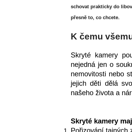
schovat prakticky do libo
přesně to, co chcete.
K čemu všemu 
Skryté kamery pou
nejedná jen o soukr
nemovitosti nebo sta
jejich děti dělá s
našeho života a náro
Skryté kamery mají
Pořizování tajných