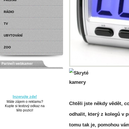
PŘÍSTAV
RÁDIO
TV
UBYTOVÁNÍ
ZOO
Partneři webkamer
Inzerujte zde!
Máte zájem o reklamu?
Chtěli jste někdy vědět, c
Kupte si textový odkaz na
této pozici!
odhalit, který z kolegů v 
tomu tak je, pomohou vá