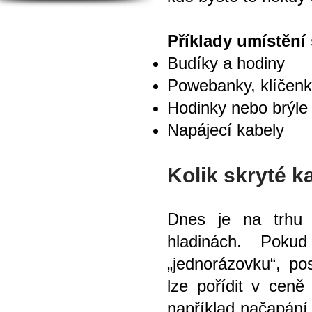
Příklady umístění
Budíky a hodiny
Powebanky, klíčenky
Hodinky nebo brýle
Napájecí kabely
Kolik skryté k
Dnes je na trhu 
hladinách. Poku
„jednorázovku“, p
lze pořídit v ceně
například načapání