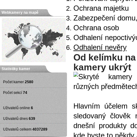
Ochrana majetku
Webkamery na mapě
Zabezpečení domu, 
Ochrana osob
Odhalení nepoctivý
Odhalení nevěry
Od kelímku na
kamery ukrýt
Statistiky kamer
Počet kamer
2580
Počet sekcí
74
Hlavním účelem s
Uživatelů online
6
sledovaný člověk 
Uživatelů dnes
639
dnešní produkty d
Uživatelů celkem
4037289
kde byste to někdy 