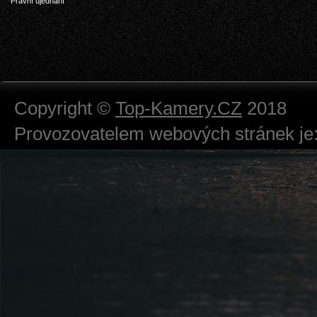
Právní ujednání
Copyright ©
Top-Kamery.CZ
2018
Provozovatelem webových stránek je:
724 111 234
Právnická osoba podnikající dle obc
Městský soud v Praze spisová značk
Sídlem: Zbraslavská 55/5a, Praha 5 -