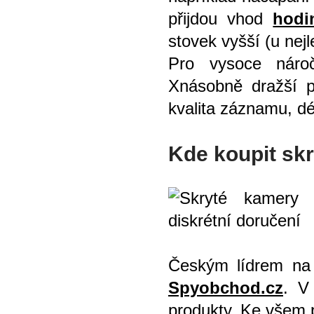
přijdou vhod
hodi
stovek vyšší (u nej
Pro vysoce nároč
Xnásobně dražší pr
kvalita záznamu, dé
Kde koupit sk
Českým lídrem na 
Spyobchod.cz
. V
produkty. Ke všem 