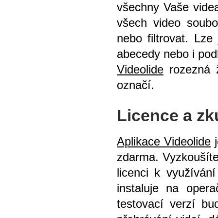
všechny Vaše videa
všech video soubo
nebo filtrovat. Lze
abecedy nebo i podl
Videolide
rozezná ž
označí.
Licence a zk
Aplikace Videolide
j
zdarma. Vyzkoušíte 
licenci k využívání
instaluje na ope
testovací verzí bu