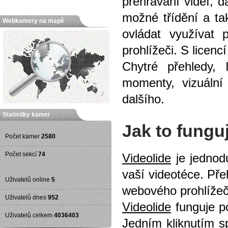
přehrávání videí, d
možné třídění a tak
Webkamery na mapě
ovládat využívat 
prohlížeči. S licenc
Chytré přehledy, 
momenty, vizuální
dalšího.
Statistiky kamer
Jak to fungu
Počet kamer
2580
Počet sekcí
74
Videolide
je jednodu
vaší videotéce. Př
Uživatelů online
5
webového prohlížeče
Uživatelů dnes
952
Videolide
funguje p
Uživatelů celkem
4036403
Jedním kliknutím sp