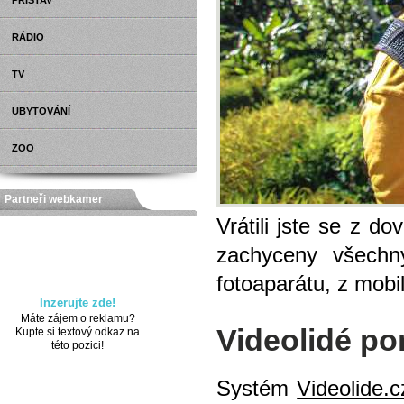
PŘÍSTAV
RÁDIO
TV
UBYTOVÁNÍ
ZOO
Partneři webkamer
Vrátili jste se z d
zachyceny všechn
fotoaparátu, z mobil
Inzerujte zde!
Máte zájem o reklamu?
Videolidé po
Kupte si textový odkaz na
této pozici!
Systém
Videolide.