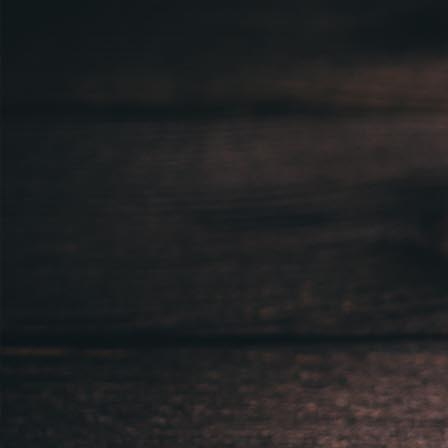
Právnická osoba podnikající dle obc
Městský soud v Praze spisová značk
Sídlem: Zbraslavská 55/5a, Praha 5 -