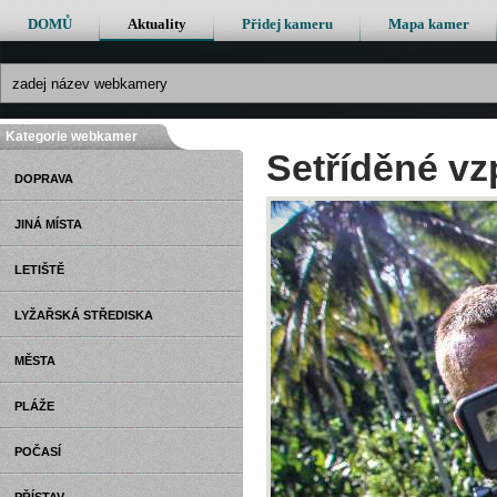
DOMŮ
Aktuality
Přidej kameru
Mapa kamer
Kategorie webkamer
Setříděné v
DOPRAVA
JINÁ MÍSTA
LETIŠTĚ
LYŽAŘSKÁ STŘEDISKA
MĚSTA
PLÁŽE
POČASÍ