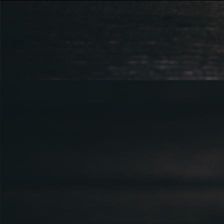
724 111 234
Právnická osoba podnikající dle obc
Městský soud v Praze spisová značk
Sídlem: Zbraslavská 55/5a, Praha 5 -