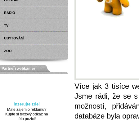
PŘÍSTAV
RÁDIO
TV
UBYTOVÁNÍ
ZOO
Partneři webkamer
Více jak 3 tisíce 
Jsme rádi, že se s
Inzerujte zde!
možností, přidáv
Máte zájem o reklamu?
databáze byla opra
Kupte si textový odkaz na
této pozici!