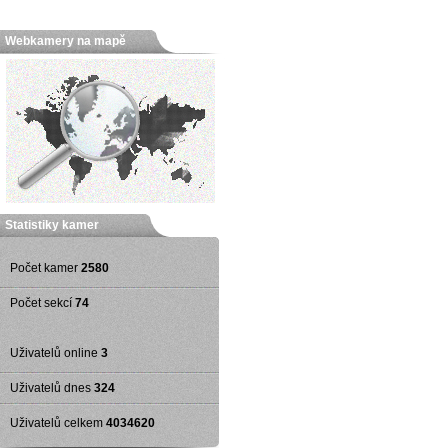
Webkamery na mapě
Statistiky kamer
Počet kamer
2580
Počet sekcí
74
Uživatelů online
3
Uživatelů dnes
324
Uživatelů celkem
4034620