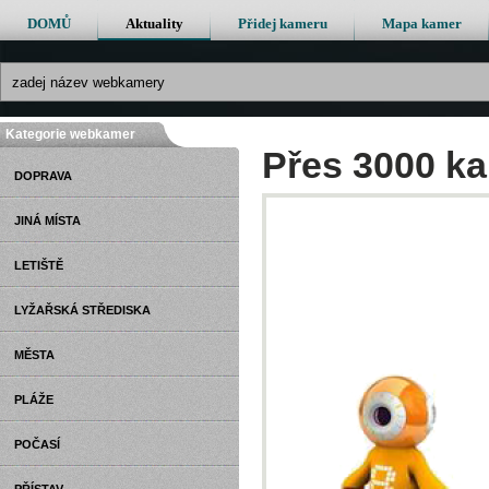
DOMŮ
Aktuality
Přidej kameru
Mapa kamer
Kategorie webkamer
Přes 3000 k
DOPRAVA
JINÁ MÍSTA
LETIŠTĚ
LYŽAŘSKÁ STŘEDISKA
MĚSTA
PLÁŽE
POČASÍ