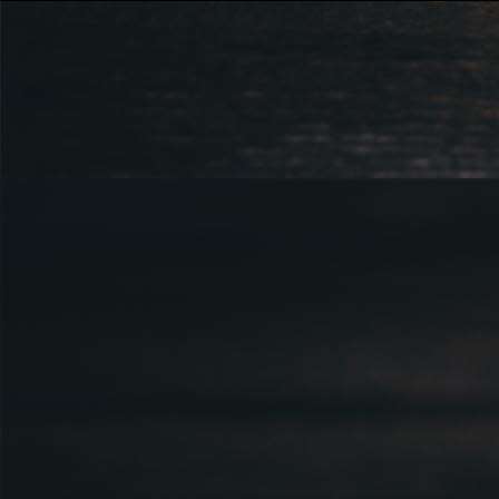
724 111 234
Právnická osoba podnikající dle obc
Městský soud v Praze spisová značk
Sídlem: Zbraslavská 55/5a, Praha 5 -