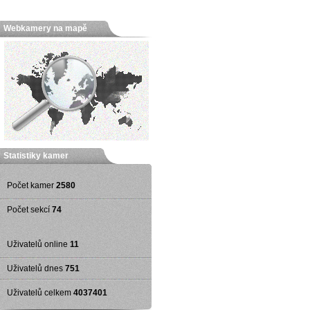
Webkamery na mapě
Statistiky kamer
Počet kamer
2580
Počet sekcí
74
Uživatelů online
11
Uživatelů dnes
751
Uživatelů celkem
4037401