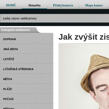
DOMŮ
Aktuality
Přidej kameru
Mapa kamer
Kategorie webkamer
Jak zvýšit zi
DOPRAVA
JINÁ MÍSTA
LETIŠTĚ
LYŽAŘSKÁ STŘEDISKA
MĚSTA
PLÁŽE
POČASÍ