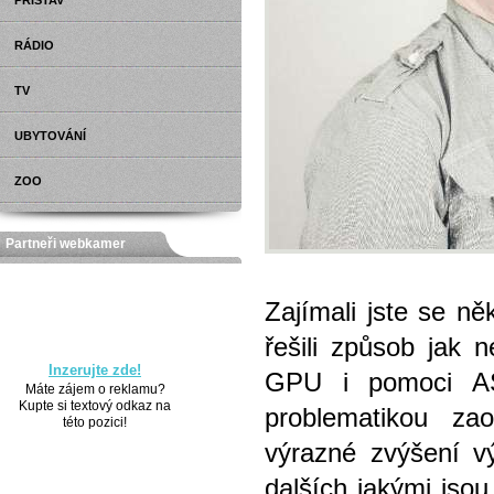
PŘÍSTAV
RÁDIO
TV
UBYTOVÁNÍ
ZOO
Partneři webkamer
Zajímali jste se n
řešili způsob jak n
Inzerujte zde!
GPU i pomoci ASI
Máte zájem o reklamu?
Kupte si textový odkaz na
problematikou za
této pozici!
výrazné zvýšení vý
dalších jakými jso