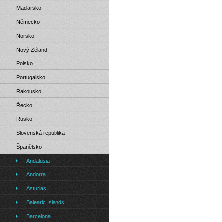
Maďarsko
Německo
Norsko
Nový Zéland
Polsko
Portugalsko
Rakousko
Řecko
Rusko
Slovenská republika
Španělsko
Andalusia
Andorra
Asturias
Balearic Islands
Barcelona