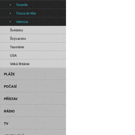
Tenerife
Tossa de Mar
Valencia
Švédsko
Švýcarsko
Tasmánie
USA
Velká Británie
PLÁŽE
POČASÍ
PŘÍSTAV
RÁDIO
TV