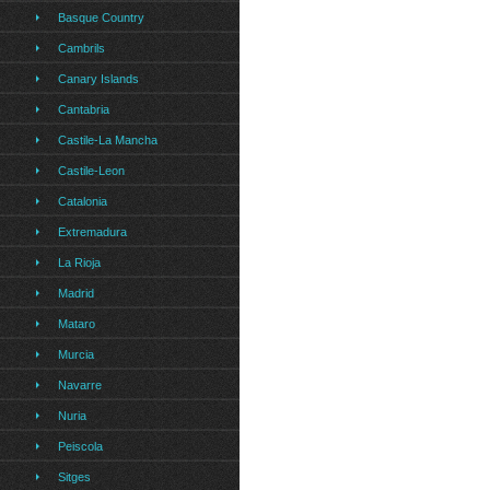
Basque Country
Cambrils
Canary Islands
Cantabria
Castile-La Mancha
Castile-Leon
Catalonia
Extremadura
La Rioja
Madrid
Mataro
Murcia
Navarre
Nuria
Peiscola
Sitges