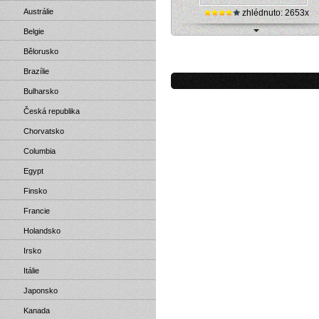
Austrálie
zhlédnuto: 2653x
Belgie
Webkamera - Murcia - La Catedral
Bělorusko
Murcia
Brazílie
Bulharsko
Česká republika
Chorvatsko
Columbia
Egypt
Finsko
Francie
Holandsko
Irsko
Itálie
Japonsko
Kanada