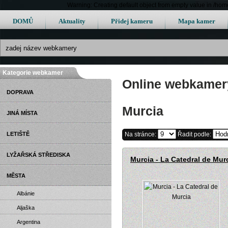
Warning: Creating default object from empty value in /h
DOMŮ
Aktuality
Přidej kameru
Mapa kamer
Kategorie webkamer
Online webkamery
DOPRAVA
Murcia
JINÁ MÍSTA
LETIŠTĚ
Na stránce:
Řadit podle:
LYŽAŘSKÁ STŘEDISKA
Murcia - La Catedral de Mur
MĚSTA
Albánie
Aljaška
Argentina