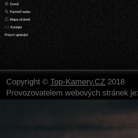
Domů
Partneři webu
Mapa stránek
Kontakt
Právní ujednání
Copyright ©
Top-Kamery.CZ
2018
Provozovatelem webových stránek je:
724 111 234
Právnická osoba podnikající dle obc
Městský soud v Praze spisová značk
Sídlem: Zbraslavská 55/5a, Praha 5 -